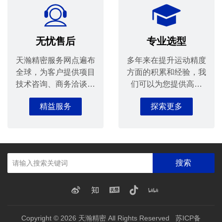
无忧售后
专业选型
天瀚精密服务网点遍布
多年来在提升运动精度
全球，为客户提供项目
方面的积累和经验，我
技术咨询、商务洽谈、
们可以为您提供高品
安装指导等全方位的优
质、全方位的滑台选型
精益服务
探索更多
质服务。
解决方案。
搜索
Copyright © 2026
天瀚精密
All Rights Reserved
苏ICP备