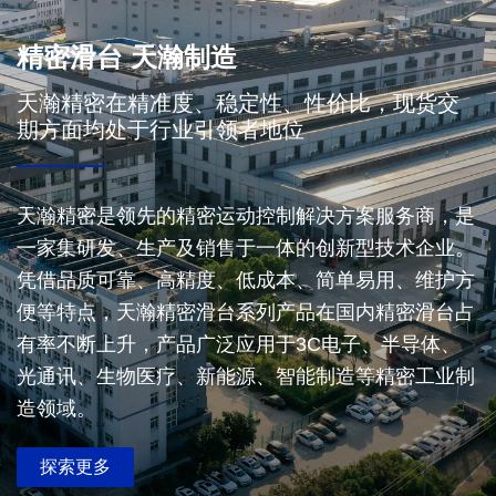
精密滑台 天瀚制造
天瀚精密在精准度、稳定性、性价比，现货交
期方面均处于行业引领者地位
天瀚精密是领先的精密运动控制解决方案服务商，是
一家集研发、生产及销售于一体的创新型技术企业。
凭借品质可靠、高精度、低成本、简单易用、维护方
便等特点，天瀚精密滑台系列产品在国内精密滑台占
有率不断上升，产品广泛应用于3C电子、半导体、
光通讯、生物医疗、新能源、智能制造等精密工业制
造领域。
探索更多