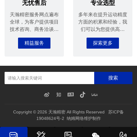
无忧售后
专业选型
天瀚精密服务网点遍布
多年来在提升运动精度
全球，为客户提供项目
方面的积累和经验，我
技术咨询、商务洽谈、
们可以为您提供高品
安装指导等全方位的优
质、全方位的滑台选型
精益服务
探索更多
质服务。
解决方案。
搜索
Copyright © 2026
天瀚精密
All Rights Reserved
苏ICP备
19048624号-2
纳姆网络
维护制作