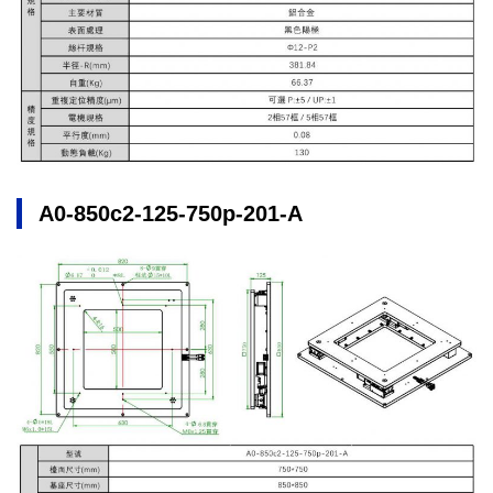
A0-850c2-125-750p-201-A