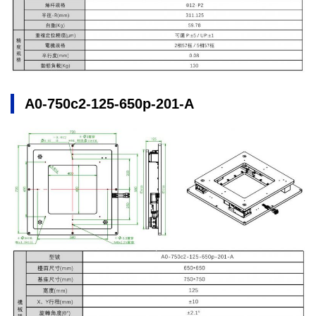
A0-750c2-125-650p-201-A