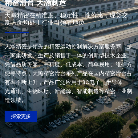
精密滑台 天瀚制造
天瀚精密在精准度、稳定性、性价比，现货交
期方面均处于行业引领者地位
天瀚精密是领先的精密运动控制解决方案服务商，是
一家集研发、生产及销售于一体的创新型技术企业。
凭借品质可靠、高精度、低成本、简单易用、维护方
便等特点，天瀚精密滑台系列产品在国内精密滑台占
有率不断上升，产品广泛应用于3C电子、半导体、
光通讯、生物医疗、新能源、智能制造等精密工业制
造领域。
探索更多