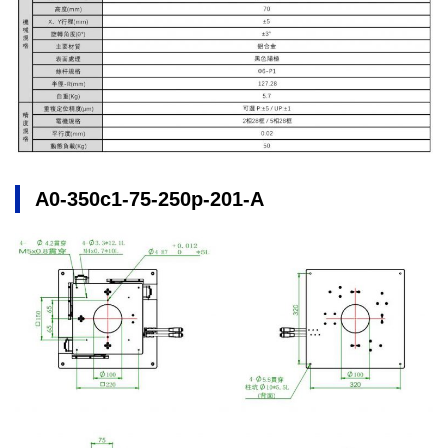
A0-350c1-75-250p-201-A